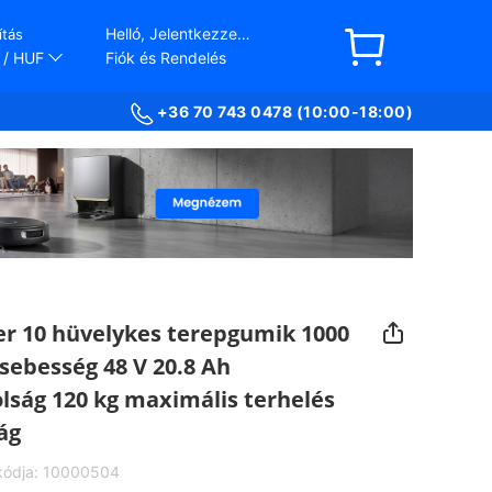
Helló, Jelentkezzen be
ítás
/ HUF
Fiók és Rendelés
+36 70 743 0478 (10:00-18:00)
er 10 hüvelykes terepgumik 1000
sebesség 48 V 20.8 Ah
lság 120 kg maximális terhelés
ág
kódja:
10000504