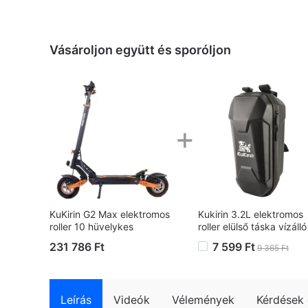
Vásároljon együtt és sporóljon
+
KuKirin G2 Max elektromos
Kukirin 3.2L elektromos
roller 10 hüvelykes
roller elülső táska vízálló
terepgumik 1000 W-os
EVA kemény borítású
231 786 Ft
7 599 Ft
9 365 Ft
motor 55 km/h maximális
táskák
sebesség 48 V 20.8 Ah
akkumulátor 70 km-es
hatótávolság 120 kg
Leírás
Videók
Vélemények
Kérdések 
maximális terhelés