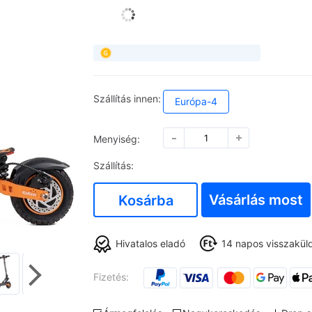
Szállítás innen:
Európa-4
Menyiség:
Szállítás:
Vásárlás most
Kosárba
Hivatalos eladó
14 napos visszaküldé
Fizetés: