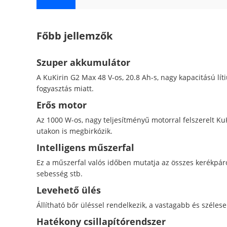
Levehető ülés Állítható
magasság
Főbb jellemzők
Szuper akkumulátor
A KuKirin G2 Max 48 V-os, 20.8 Ah-s, nagy kapacitású lít
fogyasztás miatt.
Erős motor
Az 1000 W-os, nagy teljesítményű motorral felszerelt K
utakon is megbirkózik.
Intelligens műszerfal
Ez a műszerfal valós időben mutatja az összes kerékpáro
sebesség stb.
Levehető ülés
Állítható bőr üléssel rendelkezik, a vastagabb és szél
Hatékony csillapítórendszer