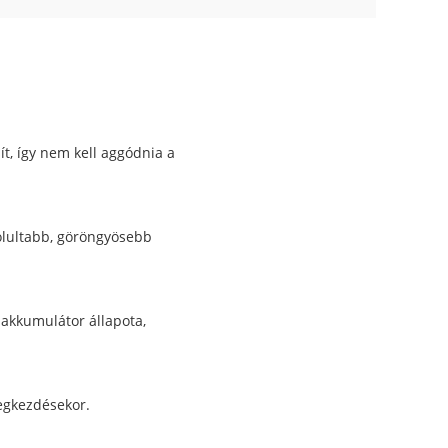
ít, így nem kell aggódnia a
yolultabb, göröngyösebb
 akkumulátor állapota,
egkezdésekor.