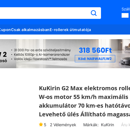
Száll
Kupon
Csak alkalmazásban
E-rollerek útmutatója
KuKirin G2 Max elektromos roll
W-os motor 55 km/h maximális 
akkumulátor 70 km-es hatótávo
Levehető ülés Állítható magass
5
2
Vélemények
Márkák:
KuKirin
Áru 