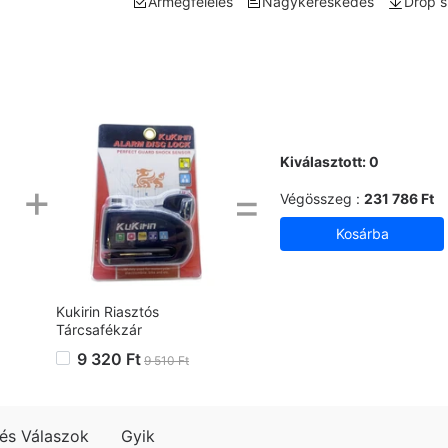
Ármegfelelés
Nagykereskedés
Drop s
Kiválasztott:
0
+
=
Végösszeg :
231 786 Ft
Kukirin Riasztós
Tárcsafékzár
9 320 Ft
9 510 Ft
és Válaszok
Gyik