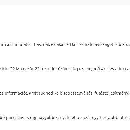
ium akkumulátort használ, és akár 70 km-es hatótávolságot is biztos
uKirin G2 Max akár 22 fokos lejtőkön is képes megmászni, és a bon
s információt, amit tudnod kell: sebességváltás, futásteljesítmény,
esebb párnázás pedig nagyobb kényelmet biztosít egy hosszabb út m