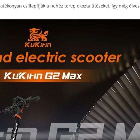
atékonyan csillapítják a nehéz terep okozta ütéseket, így még élve