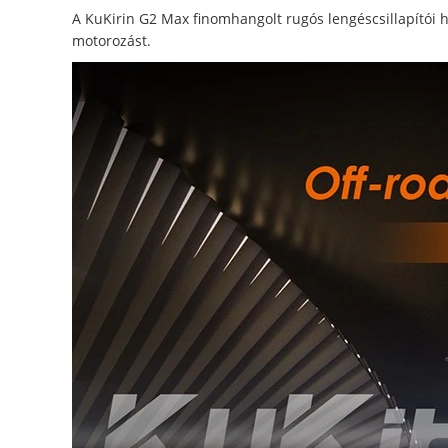
A KuKirin G2 Max finomhangolt rugós lengéscsillapítói h
motorozást.