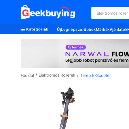
elektromos roller
Kategóriák
Új
Legnépszerűbbek
Márkák
Ajánlatok
/
/
Elektromos Rollerek
Főoldal
Terep E-Scooter