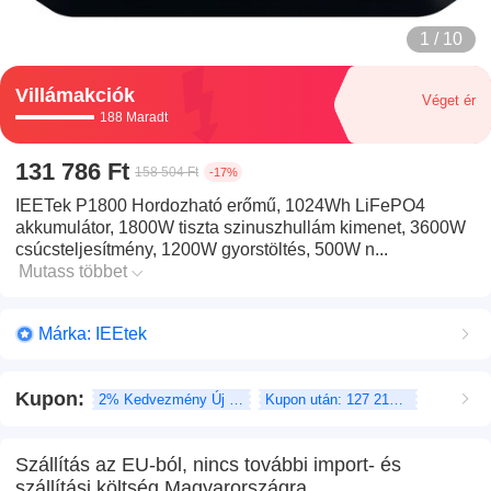
1 / 10
Villámakciók
Véget ér
188 Maradt
131 786 Ft
158 504 Ft
-17%
IEETek P1800 Hordozható erőmű, 1024Wh LiFePO4
akkumulátor, 1800W tiszta szinuszhullám kimenet, 3600W
csúcsteljesítmény, 1200W gyorstöltés, 500W n...
Mutass többet
Márka: IEEtek
Kupon
:
2% Kedvezmény Új felhasználó
Kupon után: 127 215 Ft
Szállítás az EU-ból, nincs további import- és
szállítási költség Magyarországra.