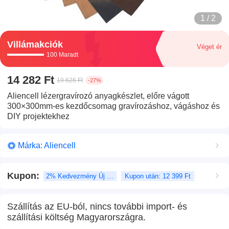
1 / 2
Villámakciók
Véget ér
100 Maradt
14 282 Ft
19 626 Ft
-27%
Aliencell lézergravírozó anyagkészlet, előre vágott
300×300mm-es kezdőcsomag gravírozáshoz, vágáshoz és
DIY projektekhez
Márka: Aliencell
Kupon
:
2% Kedvezmény Új felhasználó
Kupon után: 12 399 Ft
Szállítás az EU-ból, nincs további import- és
szállítási költség Magyarországra.