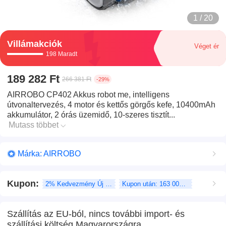
1 / 20
Villámakciók
Véget ér
198 Maradt
189 282 Ft
266 381 Ft
-29%
AIRROBO CP402 Akkus robot me, intelligens
útvonaltervezés, 4 motor és kettős görgős kefe, 10400mAh
akkumulátor, 2 órás üzemidő, 10-szeres tisztít...
Mutass többet
Márka: AIRROBO
Kupon
:
2% Kedvezmény Új felhasználó
Kupon után: 163 001 Ft
Szállítás az EU-ból, nincs további import- és
szállítási költség Magyarországra.