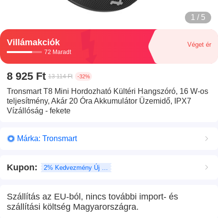
1 / 5
Villámakciók
Véget ér
72 Maradt
8 925 Ft
13 114 Ft
-32%
Tronsmart T8 Mini Hordozható Kültéri Hangszóró, 16 W-os
teljesítmény, Akár 20 Óra Akkumulátor Üzemidő, IPX7
Vízállóság - fekete
Márka: Tronsmart
Kupon
:
2% Kedvezmény Új felhasználó
Szállítás az EU-ból, nincs további import- és
szállítási költség Magyarországra.