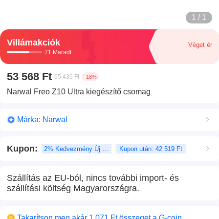
1 / 1
Villámakciók
Véget ér
71 Maradt
53 568 Ft
65 436 Ft
-18%
Narwal Freo Z10 Ultra kiegészítő csomag
Márka: Narwal
Kupon
:
2% Kedvezmény Új felhasználó
Kupon után: 42 519 Ft
Szállítás az EU-ból, nincs további import- és
szállítási költség Magyarországra.
Takarítson meg akár 1 071 Ft összeget a G-coin