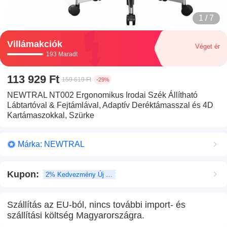
1 / 7
Villámakciók
Véget ér
193 Maradt
113 929 Ft
159 619 Ft
-29%
NEWTRAL NT002 Ergonomikus Irodai Szék Állítható
Lábtartóval & Fejtámlával, Adaptív Deréktámasszal és 4D
Kartámaszokkal, Szürke
Márka: NEWTRAL
Kupon
:
2% Kedvezmény Új felhasználó
Szállítás az EU-ból, nincs további import- és
szállítási költség Magyarországra.